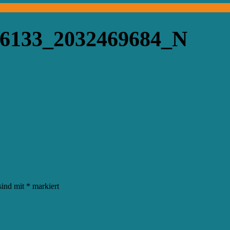
86133_2032469684_N
sind mit
*
markiert