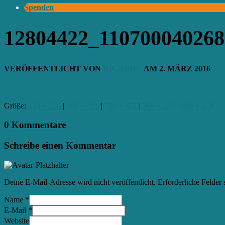
Spenden
12804422_11070004026
VERÖFFENTLICHT VON
RIGARDU
AM
2. MÄRZ 2016
Größe:
150 × 150
|
300 × 181
|
750 × 451
|
360 × 240
|
960 × 578
0 Kommentare
Schreibe einen Kommentar
Deine E-Mail-Adresse wird nicht veröffentlicht.
Erforderliche Felder 
Name
*
E-Mail
*
Website