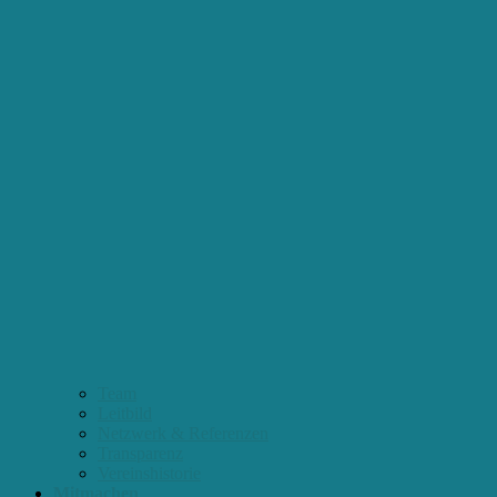
Team
Leitbild
Netzwerk & Referenzen
Transparenz
Vereinshistorie
Mitmachen