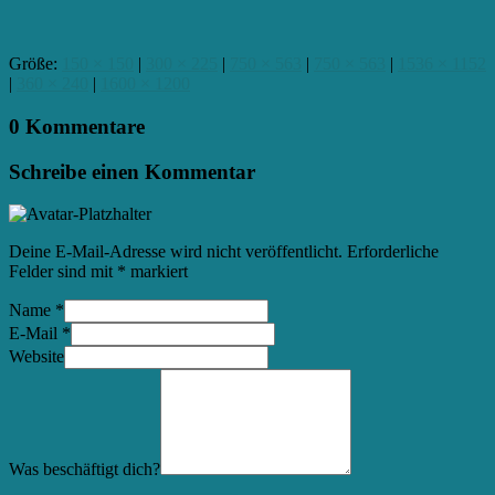
Größe:
150 × 150
|
300 × 225
|
750 × 563
|
750 × 563
|
1536 × 1152
|
360 × 240
|
1600 × 1200
0 Kommentare
Schreibe einen Kommentar
Deine E-Mail-Adresse wird nicht veröffentlicht.
Erforderliche
Felder sind mit
*
markiert
Name
*
E-Mail
*
Website
Was beschäftigt dich?