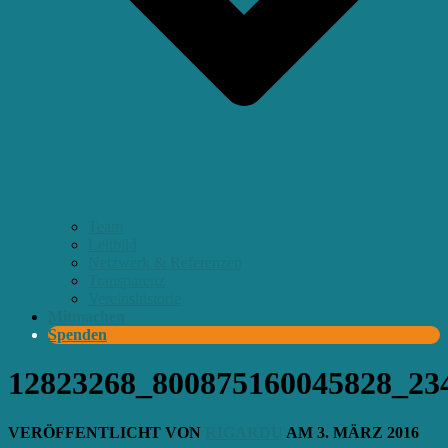
Team
Leitbild
Netzwerk & Referenzen
Transparenz
Vereinshistorie
Mitmachen
Spenden
12823268_800875160045828_23
VERÖFFENTLICHT VON
RIGARDU
AM
3. MÄRZ 2016