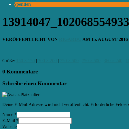
Spenden
13914047_10206855493
VERÖFFENTLICHT VON
RIGARDU
AM
15. AUGUST 2016
Größe:
150 × 150
|
300 × 200
|
750 × 500
|
750 × 500
|
360 × 240
|
1
0 Kommentare
Schreibe einen Kommentar
Deine E-Mail-Adresse wird nicht veröffentlicht.
Erforderliche Felder 
Name
*
E-Mail
*
Website