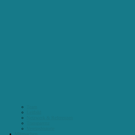
Team
Leitbild
Netzwerk & Referenzen
Transparenz
Vereinshistorie
Mitmachen