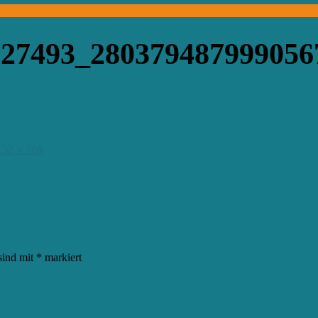
327493_28037948799905
152 × 768
sind mit
*
markiert