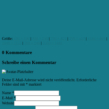
Größe:
150 × 150
|
300 × 169
|
750 × 422
|
750 × 422
|
1536 × 865
|
2048 × 1153
|
360 × 240
|
2560 × 1441
0 Kommentare
Schreibe einen Kommentar
Deine E-Mail-Adresse wird nicht veröffentlicht.
Erforderliche
Felder sind mit
*
markiert
Name
*
E-Mail
*
Website