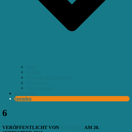
Team
Leitbild
Netzwerk & Referenzen
Transparenz
Vereinshistorie
Mitmachen
Spenden
6
VERÖFFENTLICHT VON
RIGARDU
AM
20.