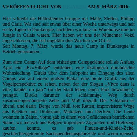
VERÖFFENTLICHT VON
RIGARDU
AM
9. MÄRZ 2016
Hier schreibt die Hildesheimer Gruppe mit Malte, Steffen, Philipp
und Carla. Wir sind seit etwas über einer Woche unterwegs und seit
sechs Tagen in Dunkerque, nachdem wir kurz im Warehouse und im
Jungle in Calais waren. Hier haben wir uns der Münchner Vokü
angeschlossen, die seit ungefähr drei Wochen vor Ort ist.
Seit Montag, 7. März, wurde das neue Camp in Dunkerque in
Betrieb genommen.
Zum alten Camp: Auf dem bisherigen Campgelände soll ab Anfang
April ein „EcoVillage“ entstehen, eine ökologisch durchdachte
Wohnsiedlung. Direkt über dem Infopoint am Eingang des alten
Camps war auf einem großen Plakat eine bunte Grafik aus der
Vogelperspektive zu sehen, neben der der Slogan „Vivre dans la
ville, habiter un parc“ (in der Stadt leben, einen Park bewohnen),
prangte. Direkt darunter der schlammige Weg durch
zusammengeschusterte Zelte und Müll überall. Der Schlamm ist
überall und darin Berge von Müll, tote Ratten, improvisierte Wege
aus Paletten und Drahtzaun, Matratzen und Decken. Die Leute
wohnten in Zelten, vorne gab es einen von Geflüchteten betriebenen
Stand, wo mensch aus Belgien importierte Zigaretten und Drehzeug
kaufen konnte, es gab Frauen-und-Kinder-Zelte,
geschlechtergetrennte Sachspendenausgabezelte und wenn mensch