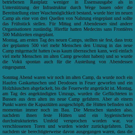
betriebenen Rastplatz weniger in Essensausgabe als in
Unterstützung der Infrastruktur durch Wege bauen oder die
Bereitstellung einer Waschmöglichkeit bestand, wurde hier im neuen
Camp als eine von drei Quellen von Nahrung eingeplant und sollte
das Frühstück stellen. Für Mittag und Abendessen sind andere
Organisationen zuständig. Hierfür hatten Medecins sans Frontières
500 Mahlzeiten eingeplant.
Montag, am ersten Tag des neuen Camps, stellten sie fest, dass trotz
der geplanten 500 viel mehr Menschen den Umzug in das neue
Camp mitgemacht hatten (was kaum überraschen kann, weil einfach
viel mehr Menschen im alten Camp gewohnt haben) und so wurde
die Vokü spontan auch für die Austeilung von Abendessen
eingespannt.
Sonntag Abend waren wir noch im alten Camp, da wurde noch ein
Haufen Gaskartuschen und Deodosen in Feuer geworfen und ein
Holzhäuschen abgefackelt, bis die Feuerwehr angerückt ist. Montag,
am Tag des angekündigten Umzugs, wurden die Geflüchteten in
Bussen aus dem alten ins neue Camp gefahren. Aber ab einem
Punkt waren die Kapazitäten ausgeschöpft, die Hütten befinden sich
momentan immer noch im Bau. Die Menschen standen also,
nachdem ihnen feste Hütten und ein hygienischeres
durchstrukturiertes Umfeld versprochen worden war, vor
verschlossenen Toren und wurden wieder zurückgefahren. Das
nachdem sie berechtigterweise davon ausgegangen waren, dass die