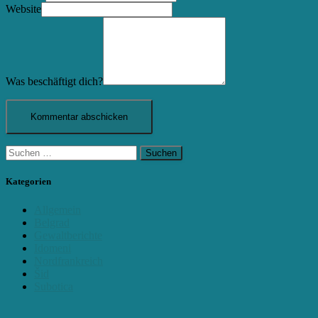
Website
Was beschäftigt dich?
Suchen
nach:
Kategorien
Allgemein
Belgrad
Gewaltberichte
Idomeni
Nordfrankreich
Šid
Subotica