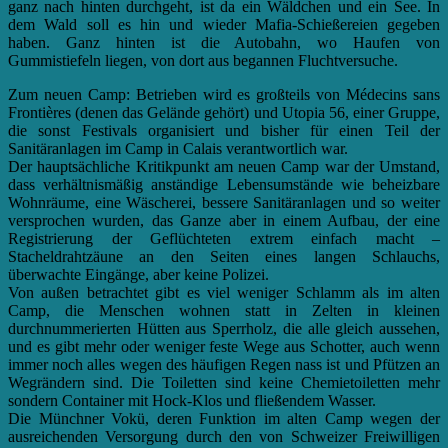
ganz nach hinten durchgeht, ist da ein Wäldchen und ein See. In
dem Wald soll es hin und wieder Mafia-Schießereien gegeben
haben. Ganz hinten ist die Autobahn, wo Haufen von
Gummistiefeln liegen, von dort aus begannen Fluchtversuche.
Zum neuen Camp: Betrieben wird es großteils von Médecins sans
Frontières (denen das Gelände gehört) und Utopia 56, einer Gruppe,
die sonst Festivals organisiert und bisher für einen Teil der
Sanitäranlagen im Camp in Calais verantwortlich war.
Der hauptsächliche Kritikpunkt am neuen Camp war der Umstand,
dass verhältnismäßig anständige Lebensumstände wie beheizbare
Wohnräume, eine Wäscherei, bessere Sanitäranlagen und so weiter
versprochen wurden, das Ganze aber in einem Aufbau, der eine
Registrierung der Geflüchteten extrem einfach macht –
Stacheldrahtzäune an den Seiten eines langen Schlauchs,
überwachte Eingänge, aber keine Polizei.
Von außen betrachtet gibt es viel weniger Schlamm als im alten
Camp, die Menschen wohnen statt in Zelten in kleinen
durchnummerierten Hütten aus Sperrholz, die alle gleich aussehen,
und es gibt mehr oder weniger feste Wege aus Schotter, auch wenn
immer noch alles wegen des häufigen Regen nass ist und Pfützen an
Wegrändern sind. Die Toiletten sind keine Chemietoiletten mehr
sondern Container mit Hock-Klos und fließendem Wasser.
Die Münchner Vokü, deren Funktion im alten Camp wegen der
ausreichenden Versorgung durch den von Schweizer Freiwilligen