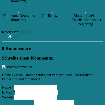
Idomeni“)
(Foto von „Neues aus
Quelle: taz.de
Eines der vielen
Idomeni“)
offiziellen Camps der
Regierung
Kategorien:
Idomeni
0 Kommentare
Schreibe einen Kommentar
Deine E-Mail-Adresse wird nicht veröffentlicht.
Erforderliche
Felder sind mit
*
markiert
Name
*
E-Mail
*
Website