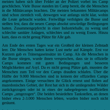
meisten haben sich über Felder an der Polizei vorbei ins Camp
geschlichen. Viele Busse standen im Camp bereit, die die Menschen
in die Militärcamps brachten. Die meisten bekannten Militärcamps
sind schon ziemlich voll, deswegen war anfangs nicht klar, wohin
die Leute gebracht wurden. Freiwillige verfolgten die Busse und
stellten fest, dass die neuen Camps absolut unwürdige Bedingungen
hatten. Zusammengepfercht in einer Industriehalle, zu wenig und
schlechte sanitäre Anlagen, schlechtes und zu wenig Essen. Hinzu
kam, dass es nicht genug Plätze für Alle gab.
Am Ende des ersten Tages war ein Großteil der kleinen Zeltstadt
leer. Die Menschen hatten keine Lust mehr auf Kämpfe. Erst vor
Kurzem gab es Tränengaseinsätze im Camp. Als die Menschen in
die Busse stiegen, wurde ihnen versprochen, dass sie in offizielle
Camps kommen mit guten Bedingungen und besseren
Möglichkeiten auf Asyl. Da es nicht genug Plätze gab, mussten die
Menschen zum Teil vor den Camps draußen schlafen. Über die
Hälfte der 9.000 Menschen sind in keinem der offiziellen Camps
angekommen. Einige versuchten ihr Glück erneut und flohen auf
mazedonisches Gebiet, der Rest hat sich in die umliegenden Wälder
zurückgezogen oder ist in eines der nahegelegenen inoffiziellen
Camps „umgezogen“. Die beiden besiedelten Tankstellen, an denen
bisher etwa 2-3.000 Menschen lebten, wurden bisher noch nicht
geräumt.