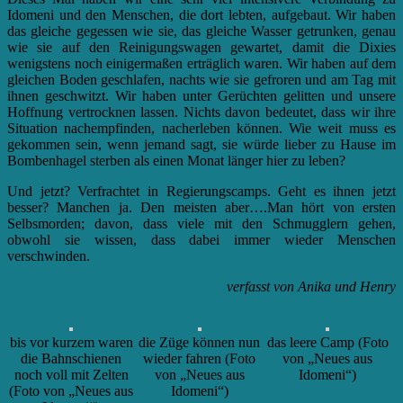
Idomeni und den Menschen, die dort lebten, aufgebaut. Wir haben
das gleiche gegessen wie sie, das gleiche Wasser getrunken, genau
wie sie auf den Reinigungswagen gewartet, damit die Dixies
wenigstens noch einigermaßen erträglich waren. Wir haben auf dem
gleichen Boden geschlafen, nachts wie sie gefroren und am Tag mit
ihnen geschwitzt. Wir haben unter Gerüchten gelitten und unsere
Hoffnung vertrocknen lassen. Nichts davon bedeutet, dass wir ihre
Situation nachempfinden, nacherleben können. Wie weit muss es
gekommen sein, wenn jemand sagt, sie würde lieber zu Hause im
Bombenhagel sterben als einen Monat länger hier zu leben?
Und jetzt? Verfrachtet in Regierungscamps. Geht es ihnen jetzt
besser? Manchen ja. Den meisten aber….Man hört von ersten
Selbsmorden; davon, dass viele mit den Schmugglern gehen,
obwohl sie wissen, dass dabei immer wieder Menschen
verschwinden.
verfasst von Anika und Henry
bis vor kurzem waren
die Züge können nun
das leere Camp (Foto
die Bahnschienen
wieder fahren (Foto
von „Neues aus
noch voll mit Zelten
von „Neues aus
Idomeni“)
(Foto von „Neues aus
Idomeni“)