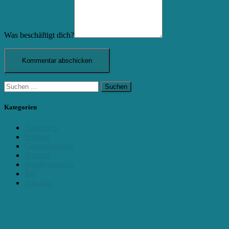
Was beschäftigt dich?
Suchen
nach:
Kategorien
Allgemein
Belgrad
Gewaltberichte
Idomeni
Nordfrankreich
Šid
Subotica