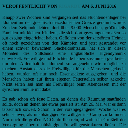
VERÖFFENTLICHT VON
RIGARDU
AM
6. JUNI 2016
Knapp zwei Wochen sind vergangen seit das Flüchtendenlager bei
Idomeni an der griechisch-mazedonischen Grenze geräumt wurde.
Zu dem Zeitpunkt lebten dort über 9.000 Menschen, größtenteils
Familien mit kleinen Kindern, die sich dort gezwungenermaßen so
gut es ging eingerichtet haben. Geflohen von der zerstörten Heimat,
oft noch gezeichnet von den Kämpfen und jetzt gestrandet vor
einem schwer bewachten Stacheldrahtzaun, hat sich in diesen
Monaten des Stillstands eine unglaubliche Eigendynamik
entwickelt. Freiwillige und Flüchtende haben zusammen gearbeitet,
um den Aufenthalt in Idomeni so angenehm wie möglich zu
machen. Anstatt dass die Freiwilligen für die Menschen gekocht
haben, wurden oft nur noch Essenspakete ausgegeben, und die
Menschen haben auf ihren eigenen Feuerstellen selber gekocht.
Nicht selten saß man als Freiwilliger beim Abendessen mit der
syrischen Familie mit dabei.
Es gab schon oft feste Daten, an denen die Räumung stattfinden
sollte, doch an denen nie etwas passiert ist. Am 26. Mai war es dann
tatsächlich soweit. Schon in der vorangegangenen Woche war es
sehr schwer, als unabhängiger Freiwilliger ins Camp zu kommen.
Nur noch die großen NGOs durften rein, obwohl ein Großteil der
Versorgung über unabhängige Freiwilligenstrukuren liefen. Die