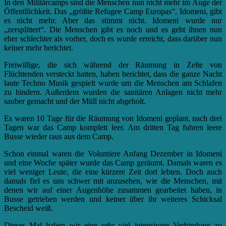
In den Militärcamps sind die Menschen nun nicht mehr im Auge der
Öffentllichkeit. Das „größte Refugee Camp Europas“, Idomeni, gibt
es nicht mehr. Aber das stimmt nicht. Idomeni wurde nur
„zersplittert“. Die Menschen gibt es noch und es geht ihnen nun
eher schlechter als vorher, doch es wurde erreicht, dass darüber nun
keiner mehr berichtet.
Freiwillige, die sich während der Räumung in Zelte von
Flüchtenden versteckt hatten, haben berichtet, dass die ganze Nacht
laute Techno Musik gespielt wurde um die Menschen am Schlafen
zu hindern. Außerdem wurden die sanitären Anlagen nicht mehr
sauber gemacht und der Müll nicht abgeholt.
Es waren 10 Tage für die Räumung von Idomeni geplant, nach drei
Tagen war das Camp komplett leer. Am dritten Tag fuhren leere
Busse wieder raus aus dem Camp.
Schon einmal waren die Voluntiere Anfang Dezember in Idomeni
und eine Woche später wurde das Camp geräumt. Damals waren es
viel weniger Leute, die eine kürzere Zeit dort lebten. Doch auch
damals fiel es uns schwer mit anzusehen, wie die Menschen, mit
denen wir auf einer Augenhöhe zusammen gearbeitet haben, in
Busse getrieben werden und keiner über ihr weiteres Schicksal
Bescheid weiß.
Dieses Mal haben wir eine sehr viel intensivere Verbindung zu