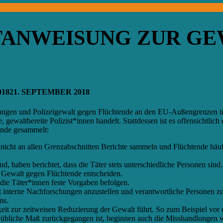
STANWEISUNG ZUR G
018
21. SEPTEMBER 2018
ungen und Polizeigewalt gegen Flüchtende an den EU-Außengrenzen in
, gewaltbereite Polizist*innen handelt. Stattdessen ist es offensichtlic
ünde gesammelt:
nicht an allen Grenzabschnitten Berichte sammeln und Flüchtende häufi
, haben berichtet, dass die Täter stets unterschiedliche Personen sin
r Gewalt gegen Flüchtende entscheiden.
 die Täter*innen feste Vorgaben befolgen.
tt interne Nachforschungen anzustellen und v
erantwortliche
Personen zur
ms.
mkeit zur zeitweisen Reduzierung der Gewalt führt. So zum Beispiel v
das übliche Maß zurückgegangen ist, beginnen auch die Misshandlungen 