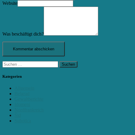
Website
Was beschäftigt dich?
Suchen
nach:
Kategorien
Allgemein
Belgrad
Gewaltberichte
Idomeni
Nordfrankreich
Šid
Subotica