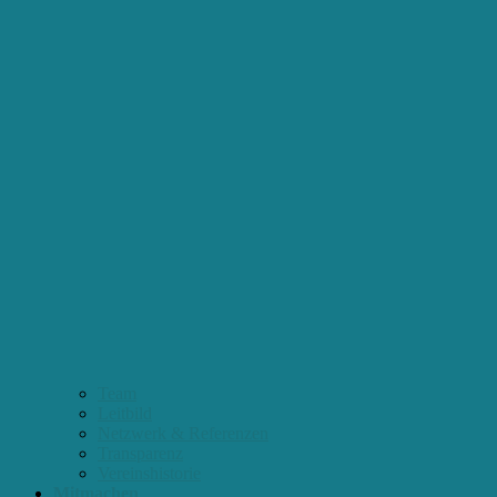
Team
Leitbild
Netzwerk & Referenzen
Transparenz
Vereinshistorie
Mitmachen