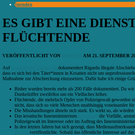
Spenden
ES GIBT EINE DIEN
FLÜCHTENDE
VERÖFFENTLICHT VON
MARTIN
AM
21. SEPTEMBER 2
Auf
www.borderviolence.eu
dokumentiert Rigardu illegale Abschieb
dass es sich bei den Täter*innen in Kroatien nicht um unprofessionelle
Maßnahme zur Abschreckung einzusetzen
.
Dafür habe ich einige Gr
Bisher wurden bereits mehr als 200 Fälle dokumentiert. Da wir 
Dunkelziffer
zweifellos
um ein Vielfaches höher.
Flüchtende, die mehrfach Opfer von Polizeigewalt geworden sind
nicht, dass sich so viele Menschen unabhängig voneinander fü
Die Misshandlungen ähneln sich stark. Es wirkt so, als würden
Das kroatische Innenministerium
dementiert
die Vorfälle, ansta
Polizeigewalt im Interesse oder im Auftrag des Innenministeriu
In den letzten Jahren hat sich gezeigt, dass Medienaufmerksa
Bericht
veröffentlichte. Sobald das öffentliche Interesse auf 